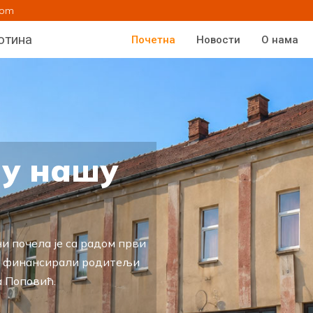
com
отина
Почетна
Новости
О нама
 у нашу
и почела је са радом први
су финансирали родитељи
а Поповић.