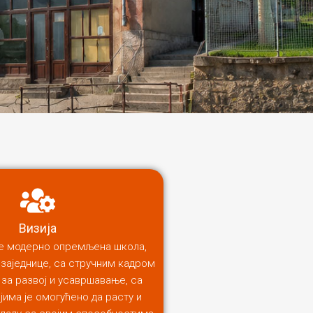
Визија
је модерно опремљена школа,
 заједнице, са стручним кадром
за развој и усавршавање, са
јима је омогућено да расту и