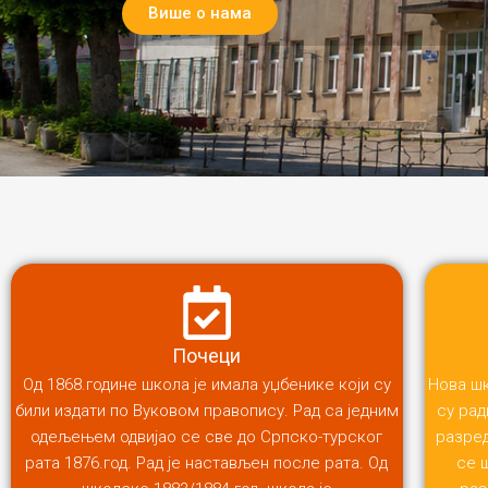
Више о нама
Почеци
Од 1868.године школа је имала уџбенике који су
Нова шк
били издати по Вуковом правопису. Рад са једним
су рад
одељењем одвијао се све до Српско-турског
разред
рата 1876.год. Рад је настављен после рата. Од
се 