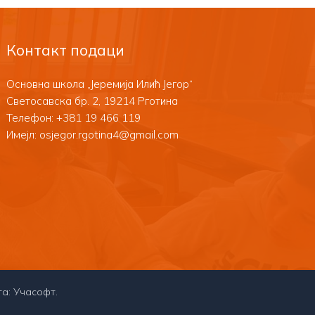
Контакт подаци
Основна школа „Јеремија Илић Јегор“
Светосавска бр. 2, 19214 Рготина
Телефон:
+381 19 466 119
Имејл: osjegor.rgotina4@gmail.com
та:
Учасофт
.