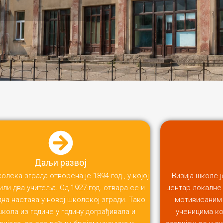
Даљи развој
олска зграда отворена је 1894.год., у којој
Визија школе 
или два учитеља. Од 1927.год. отвара се и
центар локалне
на настава у новој школској згради. Тако
мотивисаним 
школа из године у годину дограђивала и
ученицима ко