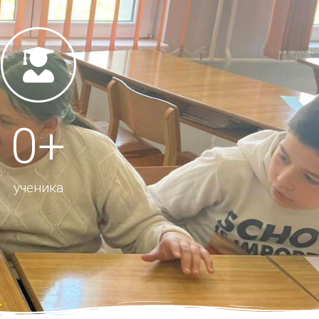
0
+
ученика