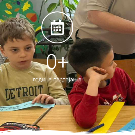
0
+
годинa постојања