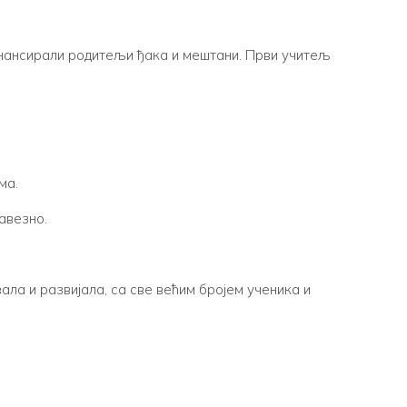
инансирали родитељи ђака и мештани. Први учитељ
ма.
авезно.
вала и развијала, са све већим бројем ученика и