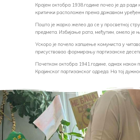
Крајем октобра 1938.године почео је да ради 
критички расположен према државном уређе
Пошто је жарко желео да се у просветној стр
предмета. Избијање рата, међутим, омело је
Ускоро је почело хапшење комуниста у читавој 
присуствовао формирању партизанске десетине
Почетком октобра 1941.године, одмах након п
Крајинског партизанског одреда. На тој дужнос