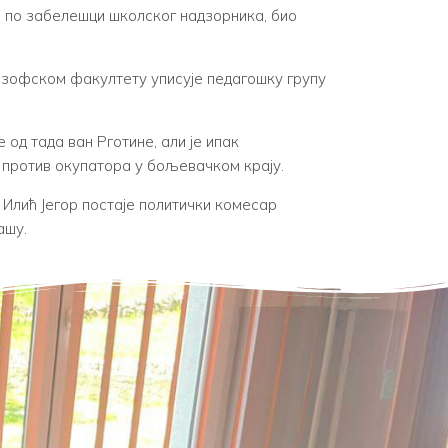
и по забелешци школског надзорника, био
лозофском факултету уписује педагошку групу
 од тада ван Рготине, али је ипак
 против окупатора у бољевачком крају.
Илић Јегор постаје политички комесар
ашу.