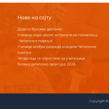
Ново на сајту
Додела Вукових диплома
Ученици наше школе истакнути на такмичењу
„Читалачка повеља“
Ученици млађих разреда освојили Читалачке
повеље
Четвртаци се опростили од учитељице
Велика дигитална авантура 2026.
Copyright ©