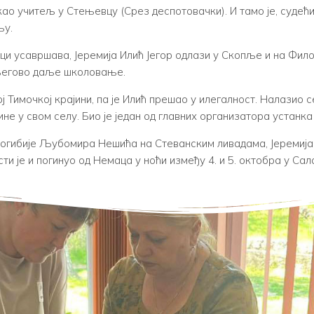
као учитељ у Стењевцу (Срез деспотовачки). И тамо је, судећ
њу.
уци усавршава, Јеремија Илић Јегор одлази у Скопље и на Фи
 његово даље школовање.
Тимочкој крајини, па је Илић прешао у илегалност. Налазио се
 у свом селу. Био је један од главних организатора устанка
огибије Љубомира Нешића на Стеванским ливадама, Јеремија 
ти је и погинуо од Немаца у ноћи између 4. и 5. октобра у Сал