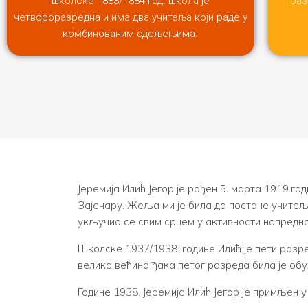
школске 1883/1884.год. школа је
раз
четвороразредна и има два учитеља који раде у
комбинованим одељењима.
Јеремија Илић Јегор је рођен 5. марта 1919.год
Зајечару. Жеља ми је била да постане учитељ
укључио се свим срцем у активности напредно
Школске 1937/1938. године Илић је пети разр
велика већина ђака петог разреда била је обу
Године 1938. Јеремија Илић Јегор је примљен у