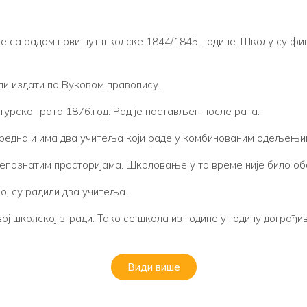
је са радом први пут школске 1844/1845. године. Школу су ф
или издати по Вуковом правопису.
урског рата 1876.год. Рад је настављен после рата.
зредна и има два учитеља који раде у комбинованим одељењи
 непознатим просторијама. Школовање у то време није било об
јој су радили два учитеља.
ој школској згради. Тако се школа из године у годину дограђи
Види више