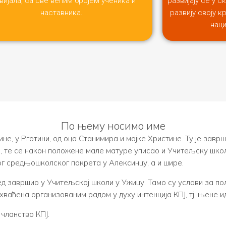
вијала, са све већим бројем ученика и
развијају се у 
наставника.
развију своју к
наци
По њему носимо име
ине, у Рготини, од оца Станимира и мајке Христине. Ту је завр
, те се након положене мале матуре уписао и Учитељску школу
г средњошколског покрета у Алексинцу, а и шире.
ед завршио у Учитељској школи у Ужицу. Тамо су услови за по
хваћена организованим радом у духу интенција КПЈ, тј. њене 
 чланство КПЈ.