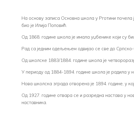
На основу записа Основна школа у Рготини почела 
био је Илија Поповић.
Од 1868. године школа је имала уџбенике који су б
Рад са једним одељењем одвијао се све до Српско-т
Од школске 1883/1884. године школа је четворора
У периоду од 1884-1894. године школа је радила у
Нова школска зграда отворена је 1894. године, у ко
Од 1927. године отвара се и разредна настава у нов
наставника.