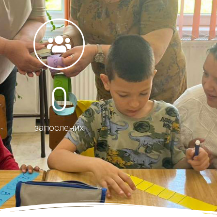
0
запослених