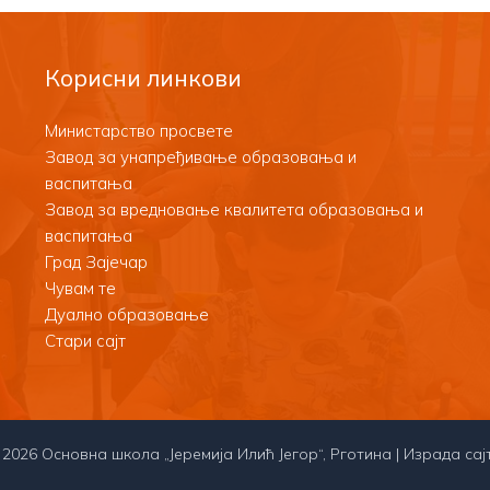
Корисни линкови
Министарство просвете
Завод за унапређивање образовања и
васпитања
Завод за вредновање квалитета образовања и
васпитања
Град Зајечар
Чувам те
Дуално образовање
Стари сајт
 2026 Основна школа „Јеремија Илић Јегор“, Рготина | Израда сај