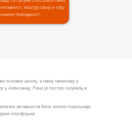
складу са својим способностима,
реативност, поштују своју и туђу
оналну припадност.
шио основну школу, а нижу гимназију у
 у Алексинцу. Рано је постао скојевац и
литичке активности биле знатно повољније,
идејне платформе.